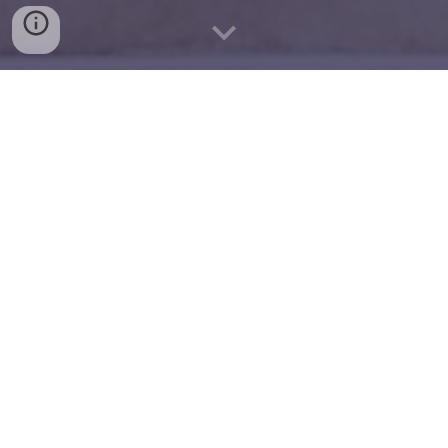
Poesia riflessiva
Malinconia.
Ovvero, desiderio di desideri.
Maledetta curiosità intellettuale.
Sia dolce il dubbio a chi più nuoce il vero.
Ma preferisco leggere negli occhi di chi mente,
piuttosto che fingermi analfabeta.
E per chi ama, dal dolore non si evade.