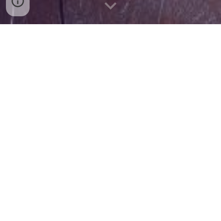
Racconto riflessivo-poetico
Dove risiede il tuo bacino, di quale forza sei figlia e
di che dolore sei il premio?
Sei l'esondazione di uno stato d'animo o l'indolenza
di un ricordo?
Sei il piccolo volo di chi distratto cade nella trappola
dell'occhio troppo attento, o un atto di giustizia di
un corpo che cede?
Incomprensibile miracolo continui a scivolare,