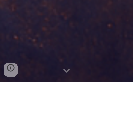
Racconto
All’inizio c’ero solo io. Io e il nulla.