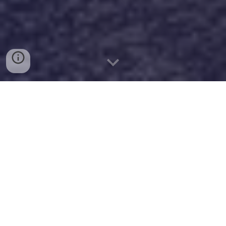
Racconto illustrato
Dieci anni. Dieci lunghi anni che, in verità, gli
sembravano pochi giorni. Non sapeva perché fosse
finita, non lo sapeva e ancora non ne percepiva
l'essenza. Gli mancavano la sua allegria e le sue
attenzioni per lui, gli mancava il suono del suo
respiro, le note del suo profumo, la melodia della