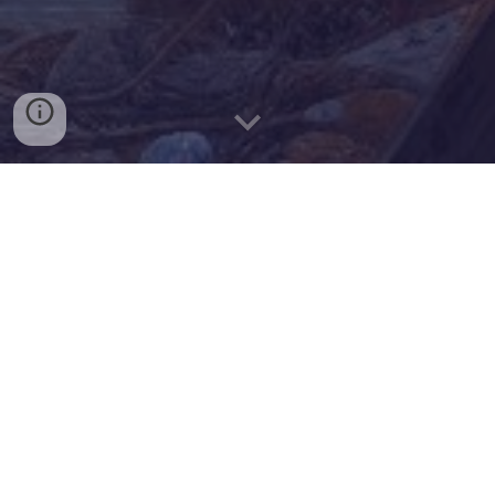
Non si può insegnare, lo riconosci subito quando
sei dentro una favola, le cose prendono una forma
diversa da quella di sempre, da quella normale, ma
anche dall'eccezionale. I gabbiani per esempio; non
fa impressione vederli così distanti dal mare, magari
stupisce guardarli mentre volano così lontano dalla
discarica.
La discarica delle favole, quella grande con la
sagoma di una piramide maya, chissà perché gli
danno quella forma, chissà se ci fanno dei sacrifici